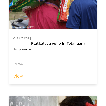
AUG. 7, 2023
Flutkatastrophe in Telangana:
Tausende ...
NEWS
View >