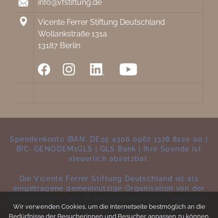
info@vfstiftung.de
Vicente Ferrer Stiftung Deutschland
Wollankstraße 131a
13187 Berlin
Spendenkonto IBAN: DE25 4306 0967 1378 8220 00 |
BIC: GENODEM1GLS | GLS Bank | Ihre Spende ist
steuerlich absetzbar.
Die Vicente Ferrer Stiftung Deutschland ist als
eingetragene gemeinnützige Organisation von der
Körperschaft- und Gewerbesteuer befreit und unter
Wir verwenden Cookies, um die Internetseite bestmöglich an die
der Steuernummer 27/641/00537 bei den
Bedürfnisse der Besucherinnen und Besucher anpassen zu können.
Finanzbehörden registriert. Unsere Gläubiger-