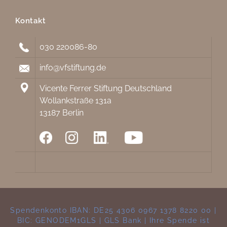
Kontakt
030 220086-80
info@vfstiftung.de
Vicente Ferrer Stiftung Deutschland
Wollankstraße 131a
13187 Berlin
Spendenkonto IBAN: DE25 4306 0967 1378 8220 00 |
BIC: GENODEM1GLS | GLS Bank | Ihre Spende ist