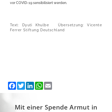
vor COVID-19 sensibilisiert werden.
Text: Dyuti Khulbe Übersetzung: Vicente
Ferrer Stiftung Deutschland
F
T
L
W
E
a
w
i
h
m
c
i
n
a
a
e
t
k
t
i
b
t
e
s
l
o
e
d
A
Mit einer Spende Armut in
o
r
I
p
k
n
p