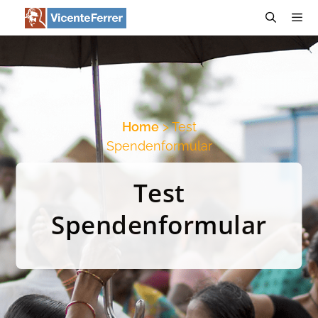
Zum
Inhalt
springen
Menü
Home
> Test
Spendenformular
Test
Spendenformular