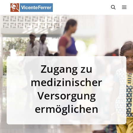
Zum
Inhalt
springen
Menü
Zugang zu
medizinischer
Versorgung
ermöglichen