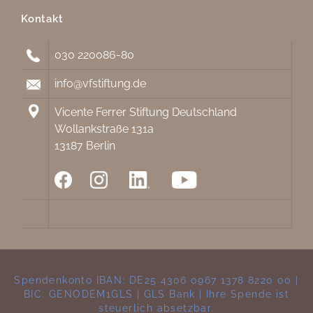
Kontakt
030 220086-80
info@vfstiftung.de
Vicente Ferrer Stiftung Deutschland
Wollankstraße 131a
13187 Berlin
Spendenkonto IBAN: DE25 4306 0967 1378 8220 00 |
BIC: GENODEM1GLS | GLS Bank | Ihre Spende ist
steuerlich absetzbar.